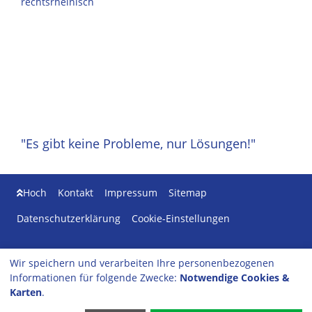
rechtsrheinisch
"Es gibt keine Probleme, nur Lösungen!"
Hoch
Kontakt
Impressum
Sitemap
Datenschutzerklärung
Cookie-Einstellungen
TE Autoteile - MotoAndaluz -
Wir speichern und verarbeiten Ihre personenbezogenen
Herrmann-Löns-Str. 107
Informationen für folgende Zwecke:
Notwendige Cookies &
51469 Bergisch-Gladbach
Karten
.
Tel: 02202 - 285 09 0