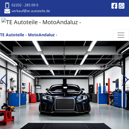
02202 - 285 09 0
verkauf
@te-autoteile.de
TE Autoteile - MotoAndaluz -