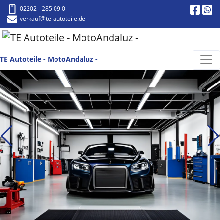
02202 - 285 09 0
verkauf
@te-autoteile.de
TE Autoteile - MotoAndaluz -